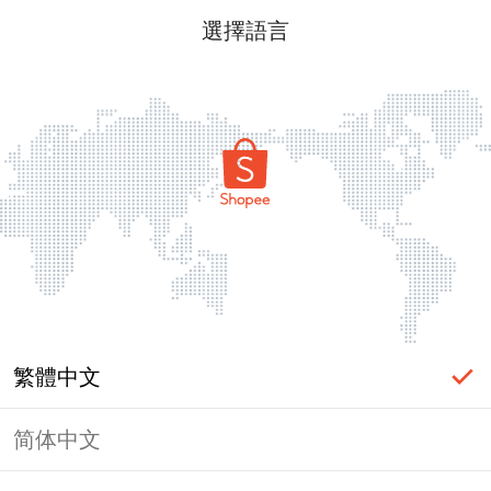
選擇語言
繁體中文
简体中文
頁面無法顯示