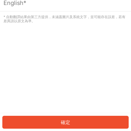
English*
發生錯誤！請登入並再試一次或回到主
頁。
* 自動翻譯結果由第三方提供，未涵蓋圖片及系統文字，並可能存在誤差，若有
差異請以原文為準。
登入
返回首頁
確定
ID: 498c96bcdb1-8636-47a4-b7b4-b1f61913104d