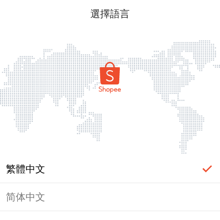
選擇語言
繁體中文
简体中文
頁面無法顯示