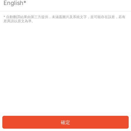
English*
發生錯誤！請登入並再試一次或回到主
頁。
* 自動翻譯結果由第三方提供，未涵蓋圖片及系統文字，並可能存在誤差，若有
差異請以原文為準。
登入
返回首頁
確定
ID: 671e58e5a9-7499-42da-8c75-15d29ffab0f2