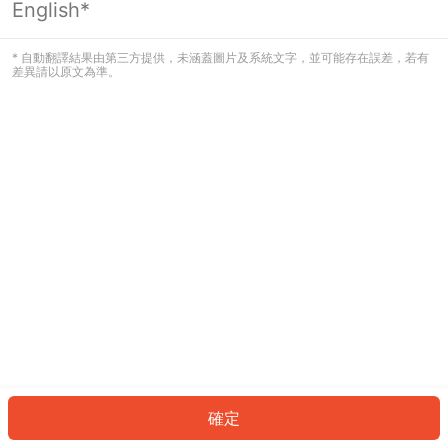
English*
發生錯誤！請登入並再試一次或回到主
頁。
* 自動翻譯結果由第三方提供，未涵蓋圖片及系統文字，並可能存在誤差，若有
差異請以原文為準。
登入
返回首頁
確定
ID: 667d4783263-b863-4754-870c-ac403cc188f2