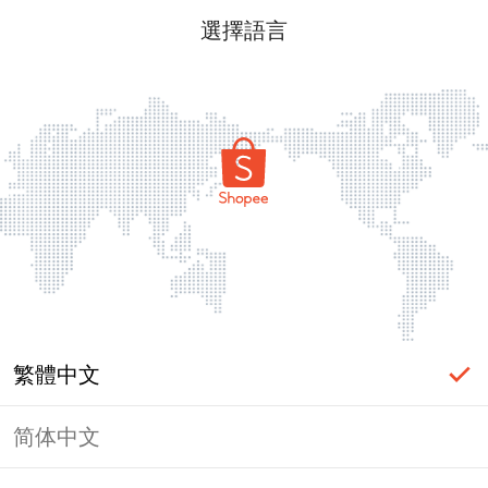
選擇語言
繁體中文
简体中文
頁面無法顯示