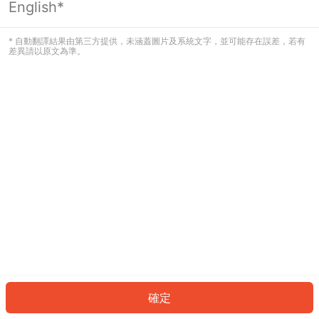
English*
發生錯誤！請登入並再試一次或回到主
頁。
* 自動翻譯結果由第三方提供，未涵蓋圖片及系統文字，並可能存在誤差，若有
差異請以原文為準。
登入
返回首頁
確定
ID: 760b4a7a610-8007-4f29-98dd-f31015e97a59