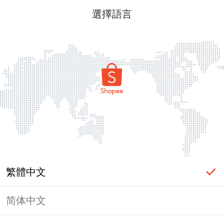
選擇語言
繁體中文
简体中文
頁面無法顯示