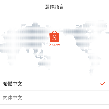
選擇語言
繁體中文
简体中文
頁面無法顯示