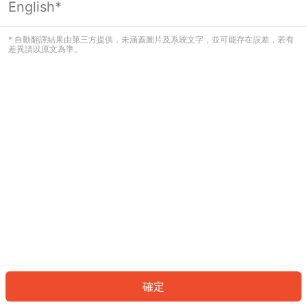
English*
發生錯誤！請登入並再試一次或回到主
頁。
* 自動翻譯結果由第三方提供，未涵蓋圖片及系統文字，並可能存在誤差，若有
差異請以原文為準。
登入
返回首頁
確定
ID: 757a7e6254b-5029-4c5b-8d47-593b5bd674c2