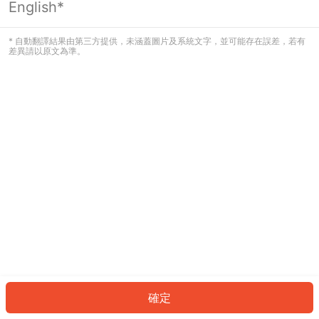
English*
發生錯誤！請登入並再試一次或回到主
頁。
* 自動翻譯結果由第三方提供，未涵蓋圖片及系統文字，並可能存在誤差，若有
差異請以原文為準。
登入
返回首頁
確定
ID: 8079544cc20-a94f-4937-9bf4-3642a461e9fd