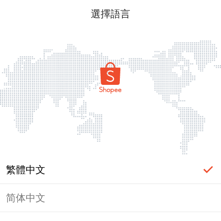
選擇語言
繁體中文
简体中文
頁面無法顯示