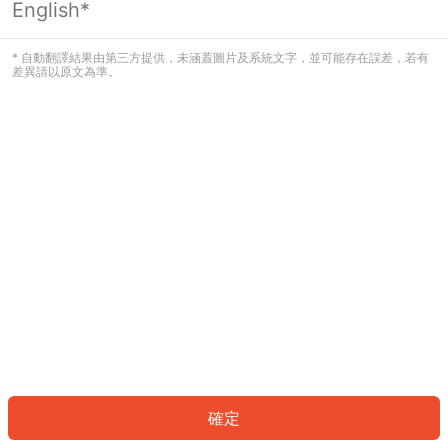
English*
發生錯誤！請登入並再試一次或回到主
頁。
* 自動翻譯結果由第三方提供，未涵蓋圖片及系統文字，並可能存在誤差，若有
差異請以原文為準。
登入
返回首頁
確定
ID: 27604f72738-e7d5-474a-892e-c0475c582693