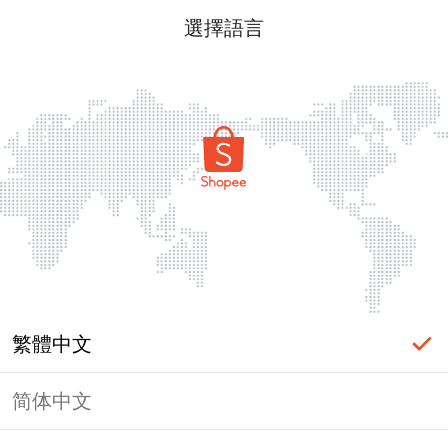
選擇語言
繁體中文
简体中文
頁面無法顯示