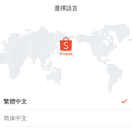
選擇語言
繁體中文
简体中文
頁面無法顯示