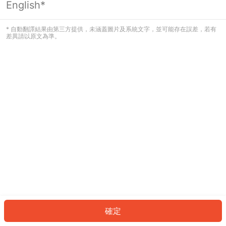
English*
發生錯誤！請登入並再試一次或回到主
頁。
* 自動翻譯結果由第三方提供，未涵蓋圖片及系統文字，並可能存在誤差，若有
差異請以原文為準。
登入
返回首頁
確定
ID: 9529e0b8c9-9c8c-4ce7-9a5c-c030ef6aa3a3