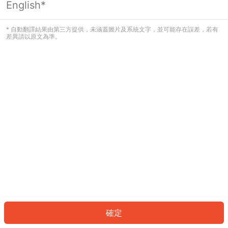
English*
發生錯誤！請登入並再試一次或回到主
頁。
* 自動翻譯結果由第三方提供，未涵蓋圖片及系統文字，並可能存在誤差，若有
差異請以原文為準。
登入
返回首頁
確定
ID: 9253d69b689-2072-4ef5-aabe-38f85dfe8d15