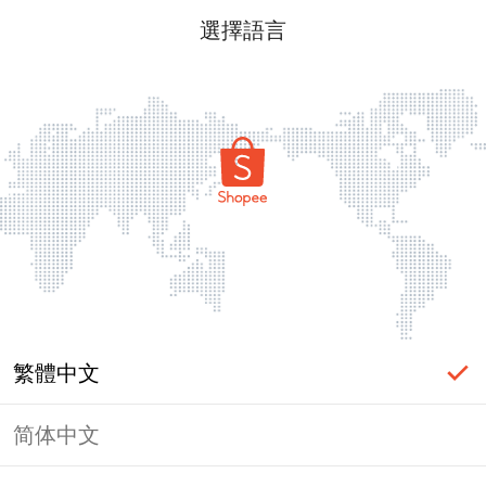
選擇語言
繁體中文
简体中文
頁面無法顯示