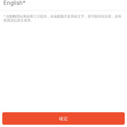
English*
發生錯誤！請登入並再試一次或回到主
頁。
* 自動翻譯結果由第三方提供，未涵蓋圖片及系統文字，並可能存在誤差，若有
差異請以原文為準。
登入
返回首頁
確定
ID: 699cab91a5f-ccd4-4ae1-a818-b87424ae5fb5