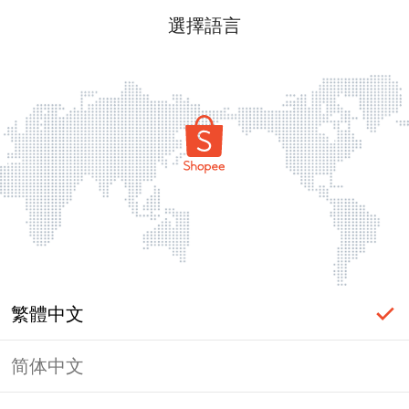
選擇語言
繁體中文
简体中文
頁面無法顯示