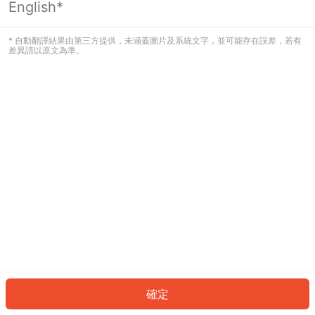
English*
發生錯誤！請登入並再試一次或回到主
頁。
* 自動翻譯結果由第三方提供，未涵蓋圖片及系統文字，並可能存在誤差，若有
差異請以原文為準。
登入
返回首頁
確定
ID: 843b77b8fd7-7156-4d24-90a2-463aa1f905f4