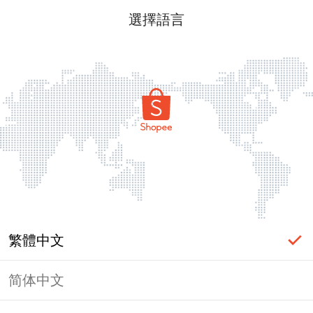
選擇語言
繁體中文
简体中文
頁面無法顯示