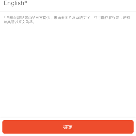
English*
發生錯誤！請登入並再試一次或回到主
頁。
* 自動翻譯結果由第三方提供，未涵蓋圖片及系統文字，並可能存在誤差，若有
差異請以原文為準。
登入
返回首頁
確定
ID: 417b42cc002-d6db-4624-919a-386806500acc