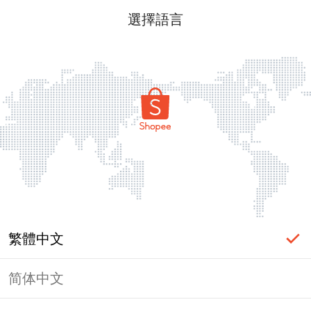
選擇語言
繁體中文
简体中文
頁面無法顯示