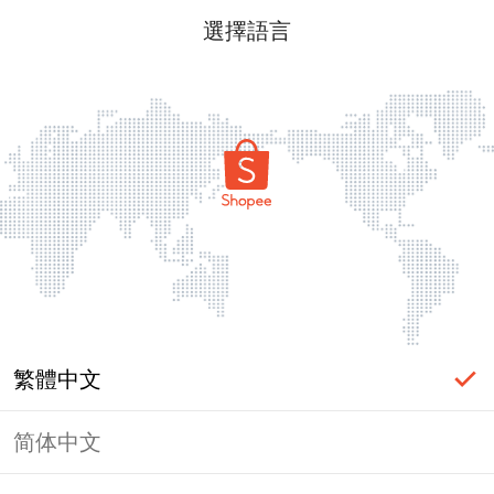
選擇語言
繁體中文
简体中文
頁面無法顯示