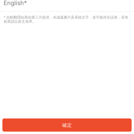
English*
發生錯誤！請登入並再試一次或回到主
頁。
* 自動翻譯結果由第三方提供，未涵蓋圖片及系統文字，並可能存在誤差，若有
差異請以原文為準。
登入
返回首頁
確定
ID: 2449bd79558-5b1f-467d-8ab7-4b1753651a35