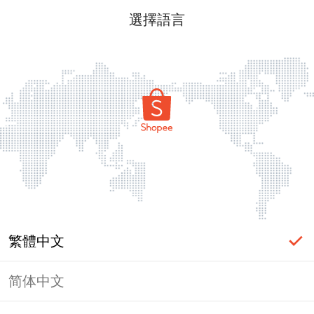
選擇語言
繁體中文
简体中文
頁面無法顯示