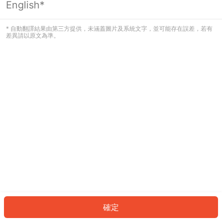
English*
發生錯誤！請登入並再試一次或回到主
頁。
* 自動翻譯結果由第三方提供，未涵蓋圖片及系統文字，並可能存在誤差，若有
差異請以原文為準。
登入
返回首頁
確定
ID: 708ca9dae00-1677-42d7-9ba1-f9948e159e13