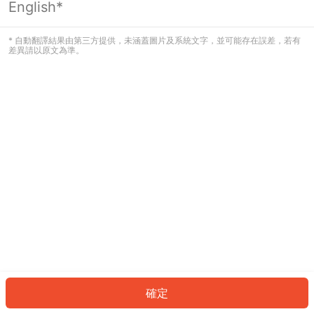
English*
發生錯誤！請登入並再試一次或回到主
頁。
* 自動翻譯結果由第三方提供，未涵蓋圖片及系統文字，並可能存在誤差，若有
差異請以原文為準。
登入
返回首頁
確定
ID: 916732a1295-dea8-4e7a-a869-a7eab9ac49d9