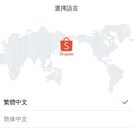
選擇語言
繁體中文
简体中文
頁面無法顯示