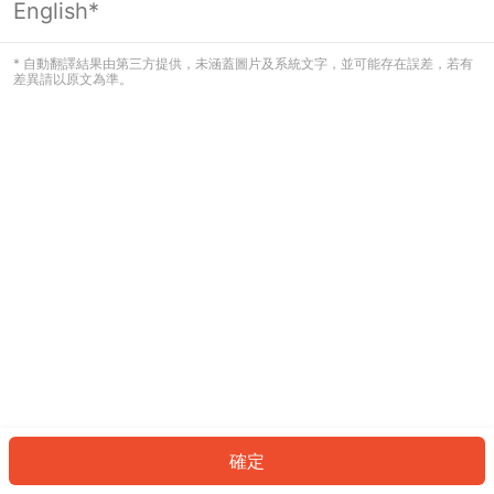
English*
發生錯誤！請登入並再試一次或回到主
頁。
* 自動翻譯結果由第三方提供，未涵蓋圖片及系統文字，並可能存在誤差，若有
差異請以原文為準。
登入
返回首頁
確定
ID: 398bbb42bfb-2800-4d55-bdf3-2120ff728194