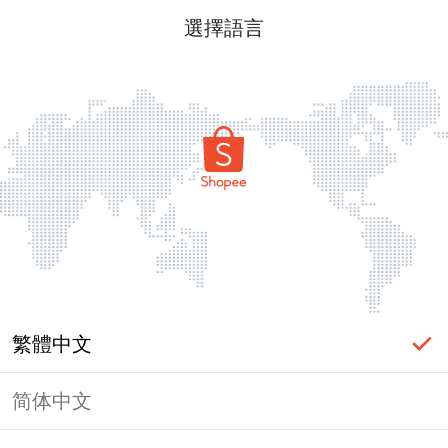
選擇語言
繁體中文
简体中文
頁面無法顯示