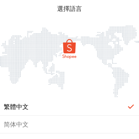
選擇語言
繁體中文
简体中文
頁面無法顯示