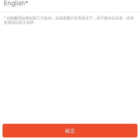
English*
發生錯誤！請登入並再試一次或回到主
頁。
* 自動翻譯結果由第三方提供，未涵蓋圖片及系統文字，並可能存在誤差，若有
差異請以原文為準。
登入
返回首頁
確定
ID: 3925a54d7da-4214-4798-996f-6b54b39833e5