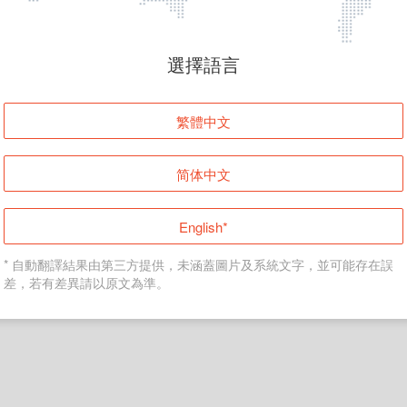
頁面無法顯示
選擇語言
發生錯誤！請登入並再試一次或回到主頁。
繁體中文
登入
简体中文
返回首頁
English*
* 自動翻譯結果由第三方提供，未涵蓋圖片及系統文字，並可能存在誤
差，若有差異請以原文為準。