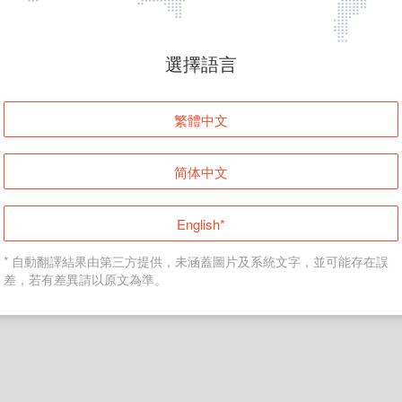
頁面無法顯示
選擇語言
發生錯誤！請登入並再試一次或回到主頁。
繁體中文
登入
简体中文
返回首頁
English*
* 自動翻譯結果由第三方提供，未涵蓋圖片及系統文字，並可能存在誤
差，若有差異請以原文為準。