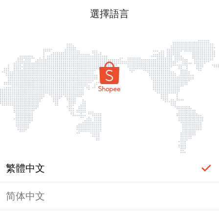
選擇語言
繁體中文
简体中文
頁面無法顯示