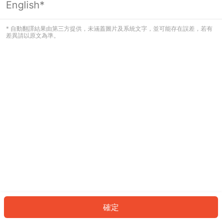
English*
發生錯誤！請登入並再試一次或回到主
頁。
* 自動翻譯結果由第三方提供，未涵蓋圖片及系統文字，並可能存在誤差，若有
差異請以原文為準。
登入
返回首頁
確定
ID: 391e407ebf6-3878-4bae-a640-dbaa23ed917b