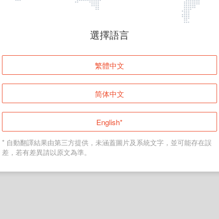
頁面無法顯示
選擇語言
發生錯誤！請登入並再試一次或回到主頁。
繁體中文
登入
简体中文
返回首頁
English*
* 自動翻譯結果由第三方提供，未涵蓋圖片及系統文字，並可能存在誤
差，若有差異請以原文為準。