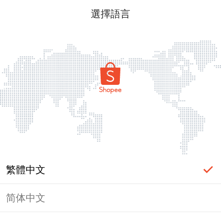
選擇語言
繁體中文
简体中文
頁面無法顯示