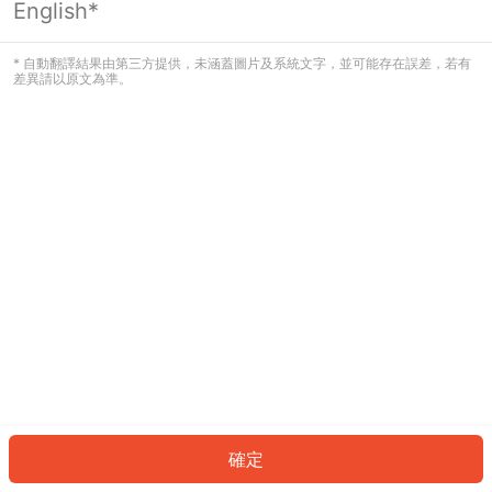
English*
發生錯誤！請登入並再試一次或回到主
頁。
* 自動翻譯結果由第三方提供，未涵蓋圖片及系統文字，並可能存在誤差，若有
差異請以原文為準。
登入
返回首頁
確定
ID: 304e9e78ffd-ee5f-4141-a1d0-7b18f02fc6ff