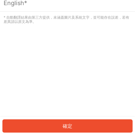
English*
發生錯誤！請登入並再試一次或回到主
頁。
* 自動翻譯結果由第三方提供，未涵蓋圖片及系統文字，並可能存在誤差，若有
差異請以原文為準。
登入
返回首頁
確定
ID: 1138559087f-2e26-481f-93dd-779a1db06119