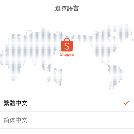
選擇語言
繁體中文
简体中文
頁面無法顯示