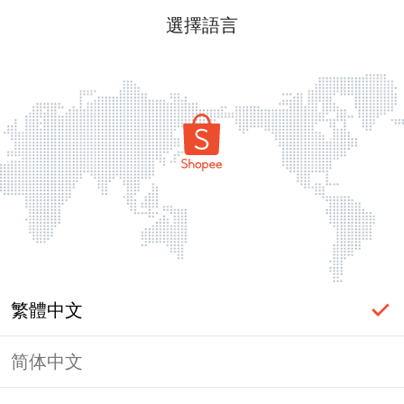
選擇語言
繁體中文
简体中文
頁面無法顯示