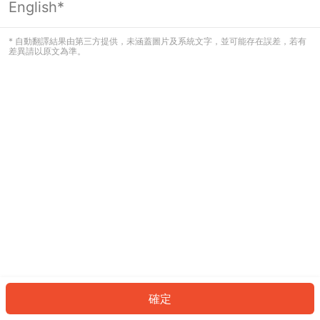
English*
發生錯誤！請登入並再試一次或回到主
頁。
* 自動翻譯結果由第三方提供，未涵蓋圖片及系統文字，並可能存在誤差，若有
差異請以原文為準。
登入
返回首頁
確定
ID: 153d4eabd7b-e182-4ba3-85c4-5c8d9ec08d05