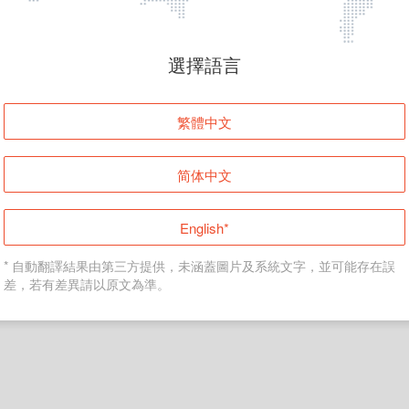
頁面無法顯示
選擇語言
發生錯誤！請登入並再試一次或回到主頁。
繁體中文
登入
简体中文
返回首頁
English*
* 自動翻譯結果由第三方提供，未涵蓋圖片及系統文字，並可能存在誤
差，若有差異請以原文為準。