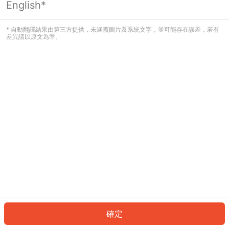
English*
發生錯誤！請登入並再試一次或回到主
頁。
* 自動翻譯結果由第三方提供，未涵蓋圖片及系統文字，並可能存在誤差，若有
差異請以原文為準。
登入
返回首頁
確定
ID: 105daafc0f-a3b7-4737-89a5-6e9853a59773