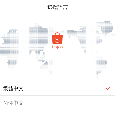
選擇語言
繁體中文
简体中文
頁面無法顯示