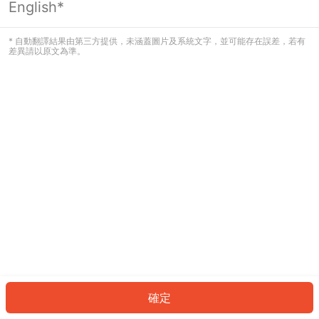
English*
發生錯誤！請登入並再試一次或回到主
頁。
* 自動翻譯結果由第三方提供，未涵蓋圖片及系統文字，並可能存在誤差，若有
差異請以原文為準。
登入
返回首頁
確定
ID: 452585f7121-e5b3-4142-bdb3-5a87dc142d63