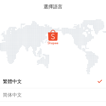
選擇語言
繁體中文
简体中文
頁面無法顯示