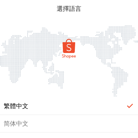
選擇語言
繁體中文
简体中文
頁面無法顯示