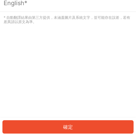
English*
發生錯誤！請登入並再試一次或回到主
頁。
* 自動翻譯結果由第三方提供，未涵蓋圖片及系統文字，並可能存在誤差，若有
差異請以原文為準。
登入
返回首頁
確定
ID: 63142049315-a4db-4f7d-8f89-48ea019d8891