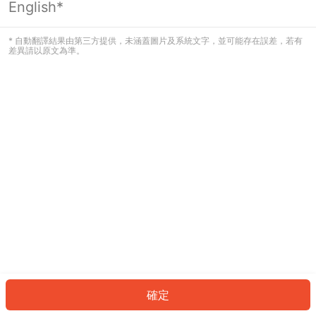
English*
發生錯誤！請登入並再試一次或回到主
頁。
* 自動翻譯結果由第三方提供，未涵蓋圖片及系統文字，並可能存在誤差，若有
差異請以原文為準。
登入
返回首頁
確定
ID: 7485ac7dbcc-dc24-4881-ac42-f9830ae76aec