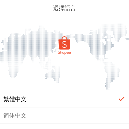
選擇語言
繁體中文
简体中文
頁面無法顯示