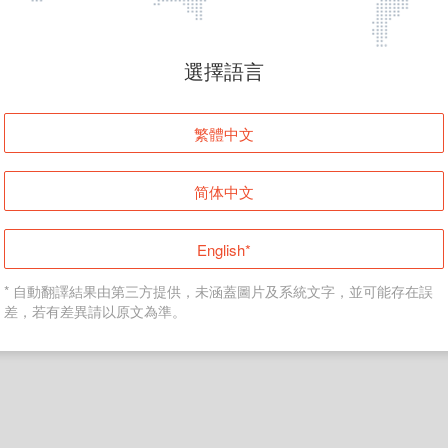
頁面無法顯示
選擇語言
發生錯誤！請登入並再試一次或回到主頁。
繁體中文
登入
简体中文
返回首頁
English*
* 自動翻譯結果由第三方提供，未涵蓋圖片及系統文字，並可能存在誤
差，若有差異請以原文為準。